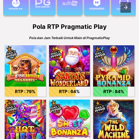
Pola RTP Pragmatic Play
Pola dan Jam Terbaik Untuk Main di PragmaticPlay
RTP : 79%
RTP : 64%
RTP : 84%