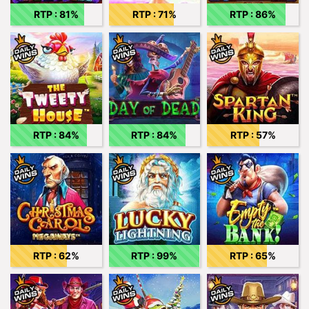
RTP : 81%
RTP : 71%
RTP : 86%
RTP : 84%
RTP : 84%
RTP : 57%
RTP : 62%
RTP : 99%
RTP : 65%