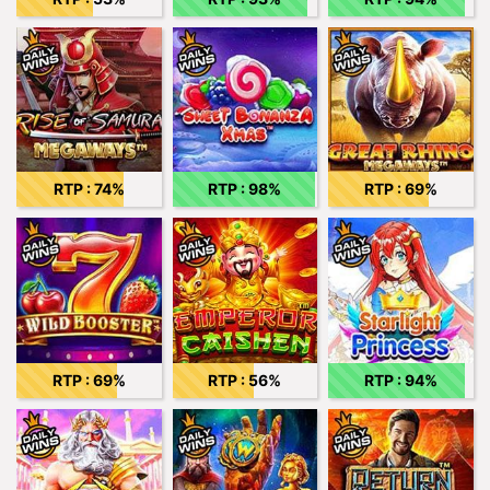
RTP : 74%
RTP : 98%
RTP : 69%
RTP : 69%
RTP : 56%
RTP : 94%